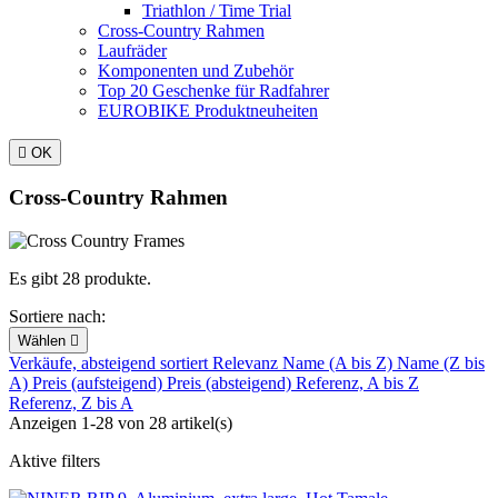
Triathlon / Time Trial
Cross-Country Rahmen
Laufräder
Komponenten und Zubehör
Top 20 Geschenke für Radfahrer
EUROBIKE Produktneuheiten

OK
Cross-Country Rahmen
Es gibt 28 produkte.
Sortiere nach:
Wählen

Verkäufe, absteigend sortiert
Relevanz
Name (A bis Z)
Name (Z bis
A)
Preis (aufsteigend)
Preis (absteigend)
Referenz, A bis Z
Referenz, Z bis A
Anzeigen 1-28 von 28 artikel(s)
Aktive filters