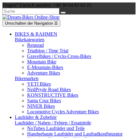
Fragen? Einfach anrufen: +49 30 64 83 63 21
Umschalten der Navigation
☰
BIKES & RAHMEN
Bikekategorien
Rennrad
Triathlon / Time Trial
Gravelbikes / Cyclo-Cross-Bikes
Mountain Bike
E-Mountain-Bikes
Adventure Bikes
Bikemarken
YETI Bikes
NeilPryde Road Bikes
KONSTRUCTIVE Bikes
Santa Cruz Bikes
NINER Bikes
Locomotive Cycles Adventure Bikes
Laufräder & Zubehör
Laufräder / Naben / Felgen / Ersatzteile
NoTubes Laufräder und Teile
Handgebaute Laufräder und Laufradkonfigurator