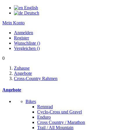
English
Deutsch
Mein Konto
Anmelden
Register
Wunschliste
(
)
Vergleichen
(
)
0
Zuhause
Angebote
Cross-Country Rahmen
Angebote
Bikes
Rennrad
Cyclo-Cross und Gravel
Enduro
Cross Country / Marathon
Trail / All Mountain