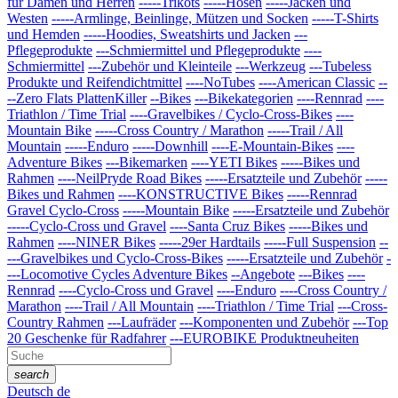
für Damen und Herren
-----Trikots
-----Hosen
-----Jacken und
Westen
-----Armlinge, Beinlinge, Mützen und Socken
-----T-Shirts
und Hemden
-----Hoodies, Sweatshirts und Jacken
---
Pflegeprodukte
---Schmiermittel und Pflegeprodukte
----
Schmiermittel
---Zubehör und Kleinteile
---Werkzeug
---Tubeless
Produkte und Reifendichtmittel
----NoTubes
----American Classic
--
--Zero Flats PlattenKiller
--Bikes
---Bikekategorien
----Rennrad
----
Triathlon / Time Trial
----Gravelbikes / Cyclo-Cross-Bikes
----
Mountain Bike
-----Cross Country / Marathon
-----Trail / All
Mountain
-----Enduro
-----Downhill
----E-Mountain-Bikes
----
Adventure Bikes
---Bikemarken
----YETI Bikes
-----Bikes und
Rahmen
----NeilPryde Road Bikes
-----Ersatzteile und Zubehör
-----
Bikes und Rahmen
----KONSTRUCTIVE Bikes
-----Rennrad
Gravel Cyclo-Cross
-----Mountain Bike
-----Ersatzteile und Zubehör
-----Cyclo-Cross und Gravel
----Santa Cruz Bikes
-----Bikes und
Rahmen
----NINER Bikes
-----29er Hardtails
-----Full Suspension
--
---Gravelbikes und Cyclo-Cross-Bikes
-----Ersatzteile und Zubehör
-
---Locomotive Cycles Adventure Bikes
--Angebote
---Bikes
----
Rennrad
----Cyclo-Cross und Gravel
----Enduro
----Cross Country /
Marathon
----Trail / All Mountain
----Triathlon / Time Trial
---Cross-
Country Rahmen
---Laufräder
---Komponenten und Zubehör
---Top
20 Geschenke für Radfahrer
---EUROBIKE Produktneuheiten
search
Deutsch
de