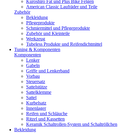
Kuroshiro Fat und Plus Bike Felgen
American Classic Laufräder und Teile
Zubehör
Bekleidung
Pflegeprodukte
Schmiermittel und Pflegeprodukte
Zubehör und Kleinteile
Werkzeug
Tubeless Produkte und Reifendichtmittel
Tuning & Komponenten
Komponenten
Lenker
Gabeln
Griffe und Lenkerband
Vorbau
Steuersatz
Sattelstütze
Sattelklemme
Sattel
Kurbelsatz
Innenlager
Reifen und Schläuche
Ritzel und Kassetten
Keramik Schaltrollen-System und Schaltröllchen
Bekleidung