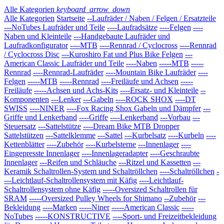
Alle Kategorien
keyboard_arrow_down
Alle Kategorien
Startseite
--Laufräder / Naben / Felgen / Ersatzteile
---NoTubes Laufräder und Teile
----Laufradsätze
----Felgen
----
Naben und Kleinteile
---Handgebaute Laufräder und
Laufradkonfigurator
----MTB
----Rennrad / Cyclocross
----Rennrad
/ Cyclocross Disc
---Kuroshiro Fat und Plus Bike Felgen
---
American Classic Laufräder und Teile
----Naben
-----MTB
-----
Rennrad
----Rennrad-Laufräder
----Mountain Bike Laufräder
----
Felgen
-----MTB
-----Rennrad
----Freiläufe und Achsen
-----
Freiläufe
-----Achsen und Achs-Kits
----Ersatz- und Kleinteile
--
Komponenten
---Lenker
---Gabeln
----ROCK SHOX
----DT
SWISS
----NINER
----Fox Racing Shox Gabeln und Dämpfer
---
Griffe und Lenkerband
----Griffe
----Lenkerband
---Vorbau
---
Steuersatz
---Sattelstütze
----Dream Bike MTB Dropper
Sattelstützen
---Sattelklemme
---Sattel
---Kurbelsatz
----Kurbeln
----
Kettenblätter
----Zubehör
----Kurbelsterne
---Innenlager
----
Eingepresste Innenlager
----Innenlageradapter
----Geschraubte
Innenlager
---Reifen und Schläuche
---Ritzel und Kassetten
---
Keramik Schaltrollen-System und Schaltröllchen
----Schaltröllchen
-
---Leichtlauf-Schaltrollensystem mit Käfig
----Leichtlauf-
Schaltrollensystem ohne Käfig
-----Oversized Schaltrollen für
SRAM
-----Oversized Pulley Wheels for Shimano
--Zubehör
---
Bekleidung
----Marken
-----Niner
-----American Classic
-----
NoTubes
-----KONSTRUCTIVE
----Sport- und Freizeitbekleidung